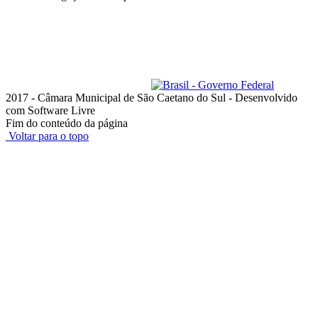
Lista de telefones dos
Vereadores
e dos setores
Administrativo
Av. Goiás, 600 - Santo Antônio
São Caetano do Sul - SP, 09521-300
Telefone: (11) 4228-6000
Horário de funcionamento: das 8h às 18h, de segunda a quinta-feira;
e das 8h às 17h, na sexta-feira
ouvidoria@camarascs.sp.gov.br
2017 - Câmara Municipal de São Caetano do Sul - Desenvolvido
com Software Livre
Fim do conteúdo da página
Voltar para o topo