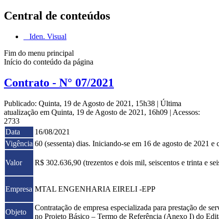
Central de conteúdos
Iden. Visual
Fim do menu principal
Início do conteúdo da página
Contrato - N° 07/2021
Publicado: Quinta, 19 de Agosto de 2021, 15h38
|
Última
atualização em Quinta, 19 de Agosto de 2021, 16h09
|
Acessos:
2733
Data
16/08/2021
Vigência
60 (sessenta) dias. Iniciando-se em 16 de agosto de 2021 
Valor
R$ 302.636,90 (trezentos e dois mil, seiscentos e trinta e se
Empresa
MTAL ENGENHARIA EIRELI -EPP
Contratação de empresa especializada para prestação de se
Objeto
no Projeto Básico – Termo de Referência (Anexo I) do Edit