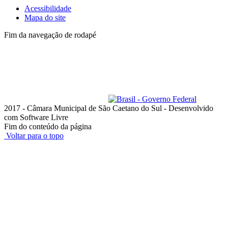
Acessibilidade
Mapa do site
Fim da navegação de rodapé
Lista de telefones dos
Vereadores
e dos setores
Administrativo
Av. Goiás, 600 - Santo Antônio
São Caetano do Sul - SP, 09521-300
Telefone: (11) 4228-6000
Horário de funcionamento: das 8h às 18h, de segunda a quinta-feira;
e das 8h às 17h, na sexta-feira
ouvidoria@camarascs.sp.gov.br
2017 - Câmara Municipal de São Caetano do Sul - Desenvolvido
com Software Livre
Fim do conteúdo da página
Voltar para o topo