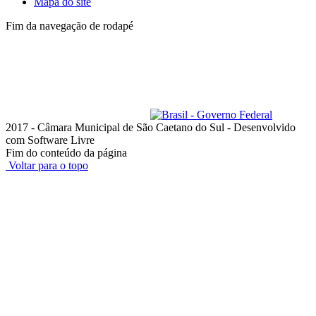
Mapa do site
Fim da navegação de rodapé
Lista de telefones dos
Vereadores
e dos setores
Administrativo
Av. Goiás, 600 - Santo Antônio
São Caetano do Sul - SP, 09521-300
Telefone: (11) 4228-6000
Horário de funcionamento: das 8h às 18h, de segunda a quinta-feira;
e das 8h às 17h, na sexta-feira
ouvidoria@camarascs.sp.gov.br
2017 - Câmara Municipal de São Caetano do Sul - Desenvolvido
com Software Livre
Fim do conteúdo da página
Voltar para o topo