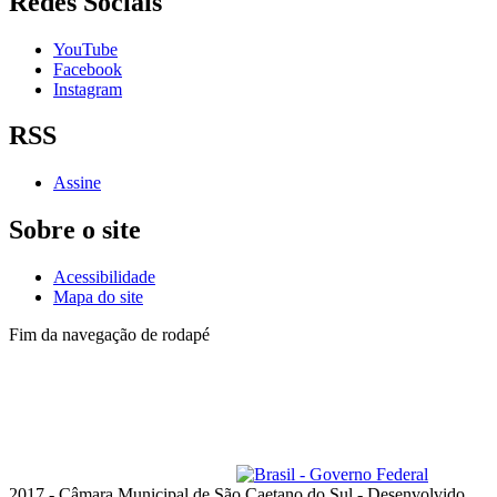
Redes Sociais
YouTube
Facebook
Instagram
RSS
Assine
Sobre o site
Acessibilidade
Mapa do site
Fim da navegação de rodapé
Lista de telefones dos
Vereadores
e dos setores
Administrativo
Av. Goiás, 600 - Santo Antônio
São Caetano do Sul - SP, 09521-300
Telefone: (11) 4228-6000
Horário de funcionamento: das 8h às 18h, de segunda a quinta-feira;
e das 8h às 17h, na sexta-feira
ouvidoria@camarascs.sp.gov.br
2017 - Câmara Municipal de São Caetano do Sul - Desenvolvido