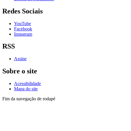
Redes Sociais
YouTube
Facebook
Instagram
RSS
Assine
Sobre o site
Acessibilidade
Mapa do site
Fim da navegação de rodapé
Lista de telefones dos
Vereadores
e dos setores
Administrativo
Av. Goiás, 600 - Santo Antônio
São Caetano do Sul - SP, 09521-300
Telefone: (11) 4228-6000
Horário de funcionamento: das 8h às 18h, de segunda a quinta-feira;
e das 8h às 17h, na sexta-feira