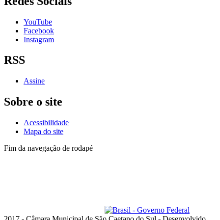
Redes Sociais
YouTube
Facebook
Instagram
RSS
Assine
Sobre o site
Acessibilidade
Mapa do site
Fim da navegação de rodapé
Lista de telefones dos
Vereadores
e dos setores
Administrativo
Av. Goiás, 600 - Santo Antônio
São Caetano do Sul - SP, 09521-300
Telefone: (11) 4228-6000
Horário de funcionamento: das 8h às 18h, de segunda a quinta-feira;
e das 8h às 17h, na sexta-feira
ouvidoria@camarascs.sp.gov.br
2017 - Câmara Municipal de São Caetano do Sul - Desenvolvido