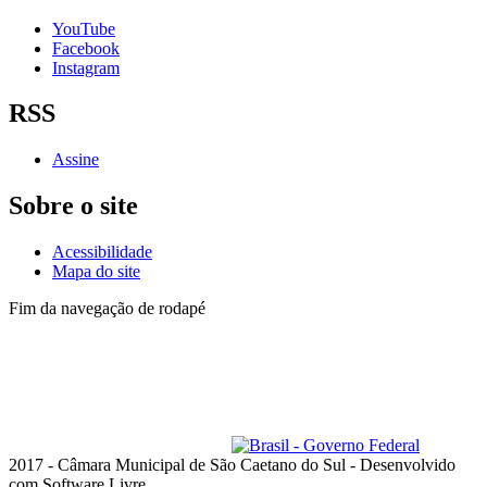
YouTube
Facebook
Instagram
RSS
Assine
Sobre o site
Acessibilidade
Mapa do site
Fim da navegação de rodapé
Lista de telefones dos
Vereadores
e dos setores
Administrativo
Av. Goiás, 600 - Santo Antônio
São Caetano do Sul - SP, 09521-300
Telefone: (11) 4228-6000
Horário de funcionamento: das 8h às 18h, de segunda a quinta-feira;
e das 8h às 17h, na sexta-feira
ouvidoria@camarascs.sp.gov.br
2017 - Câmara Municipal de São Caetano do Sul - Desenvolvido
com Software Livre