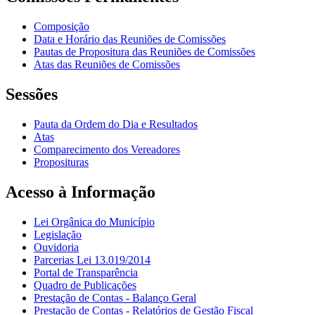
Composição
Data e Horário das Reuniões de Comissões
Pautas de Propositura das Reuniões de Comissões
Atas das Reuniões de Comissões
Sessões
Pauta da Ordem do Dia e Resultados
Atas
Comparecimento dos Vereadores
Proposituras
Acesso à Informação
Lei Orgânica do Município
Legislação
Ouvidoria
Parcerias Lei 13.019/2014
Portal de Transparência
Quadro de Publicações
Prestação de Contas - Balanço Geral
Prestação de Contas - Relatórios de Gestão Fiscal