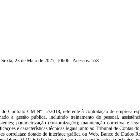
m Sexta, 23 de Maio de 2025, 10h06
|
Acessos: 558
 do Contrato CM Nº 12/2018, referente à contratação de empresa esp
ado a gestão pública, incluindo treinamento de pessoal, assistênci
tentes; parametrização (customização); manutenção corretiva e legal
ficações e características técnicas legais junto ao Tribunal de Contas d
ões correlatas; dotado de interface gráfica ou Web, Banco de Dados Re
egislativos (LOTE 02), de acordo com as especificações constantes n