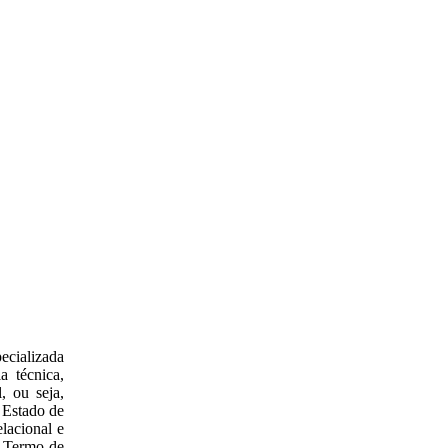
ecializada
a técnica,
, ou seja,
o Estado de
lacional e
o Termo de