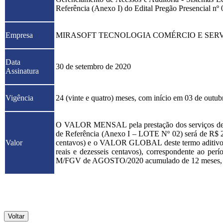
Referência (Anexo I) do Edital Pregão Presencial nº 
Empresa
MIRASOFT TECNOLOGIA COMÉRCIO E SERVI
Data
30 de setembro de 2020
Assinatura
Vigência
24 (vinte e quatro) meses, com início em 03 de outub
O VALOR MENSAL pela prestação dos serviços de ma
de Referência (Anexo I – LOTE Nº 02) será de R$ 29.
Valor
centavos) e o VALOR GLOBAL deste termo aditivo de 
reais e dezesseis centavos), correspondente ao perí
M/FGV de AGOSTO/2020 acumulado de 12 meses, de 
Voltar