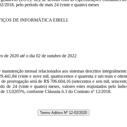
02/2018, pelo período de mais 24 (vinte e quatro) meses
ÇOS DE INFORMÁTICA EIRELI.
ro de 2020 até o dia 02 de outubro de 2022
nutenção mensal relacionados aos sistemas descritos integralment
441,84 (vinte e nove mil, quatrocentos e quarenta e um reais e oitent
prorrogação será de R$ 706.604,16 (setecentos e seis mil, seiscento
odo de 24 (vinte e quatro) meses, valores estes reajustados pelo índi
13,0205%, conforme Cláusula 6.3 do Contrato nº 12/2018.
Termo Aditivo Nº 12-02/2020