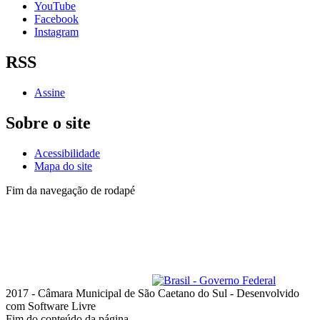
YouTube
Facebook
Instagram
RSS
Assine
Sobre o site
Acessibilidade
Mapa do site
Fim da navegação de rodapé
Lista de telefones dos
Vereadores
e dos setores
Administrativo
Av. Goiás, 600 - Santo Antônio
São Caetano do Sul - SP, 09521-300
Telefone: (11) 4228-6000
Horário de funcionamento: das 8h às 18h, de segunda a quinta-feira;
e das 8h às 17h, na sexta-feira
ouvidoria@camarascs.sp.gov.br
2017 - Câmara Municipal de São Caetano do Sul - Desenvolvido
com Software Livre
Fim do conteúdo da página