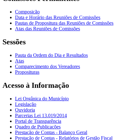
Composição
Data e Horário das Reuniões de Comissões
Pautas de Propositura das Reuniões de Comissões
Atas das Reuniões de Comissões
Sessões
Pauta da Ordem do Dia e Resultados
Atas
Comparecimento dos Vereadores
Proposituras
Acesso à Informação
Lei Orgânica do Município
Legislação
Ouvidoria
Parcerias Lei 13.019/2014
Portal de Transparência
Quadro de Publicações
Prestação de Contas - Balanço Geral
Prestação de Contas - Relatórios de Gestão Fiscal