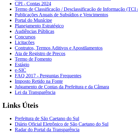
CPI - Contas 2024
Termo de Classificação / Desclassificação de Informação (TCI 
Publicações Anuais de Subsídios e Vencimentos
Portal do Munícipe
Planejamento Estratégico
Audiências Públicas
Concursos
Licitações
Contratos, Termos Aditivos e Apostilamentos
Ata de Registro de Preços
Termo de Fomento
Estágio
e-SIC
FAQ 2017 - Perguntas Frequentes
Imposto Retido na Fonte
Julgamento de Contas da Prefeitura e da Câmara
Lei da Transparência
Links Úteis
Prefeitura de São Caetano do Sul
Diário Oficial Eletrônico de São Caetano do Sul
Radar do Portal da Transparência