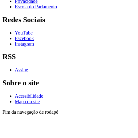
Privacidade
Escola do Parlamento
Redes Sociais
YouTube
Facebook
Instagram
RSS
Assine
Sobre o site
Acessibilidade
Mapa do site
Fim da navegação de rodapé
Lista de telefones dos
Vereadores
e dos setores
Administrativo
Av. Goiás, 600 - Santo Antônio
São Caetano do Sul - SP, 09521-300
Telefone: (11) 4228-6000