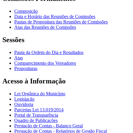
Composição
Data e Horário das Reuniões de Comissões
Pautas de Propositura das Reuniões de Comissões
Atas das Reuniões de Comissões
Sessões
Pauta da Ordem do Dia e Resultados
Atas
Comparecimento dos Vereadores
Proposituras
Acesso à Informação
Lei Orgânica do Município
Legislação
Ouvidoria
Parcerias Lei 13.019/2014
Portal de Transparência
Quadro de Publicações
Prestação de Contas - Balanço Geral
Prestação de Contas - Relatórios de Gestão Fiscal