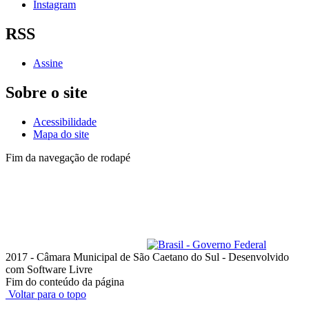
Instagram
RSS
Assine
Sobre o site
Acessibilidade
Mapa do site
Fim da navegação de rodapé
Lista de telefones dos
Vereadores
e dos setores
Administrativo
Av. Goiás, 600 - Santo Antônio
São Caetano do Sul - SP, 09521-300
Telefone: (11) 4228-6000
Horário de funcionamento: das 8h às 18h, de segunda a quinta-feira;
e das 8h às 17h, na sexta-feira
ouvidoria@camarascs.sp.gov.br
2017 - Câmara Municipal de São Caetano do Sul - Desenvolvido
com Software Livre
Fim do conteúdo da página
Voltar para o topo