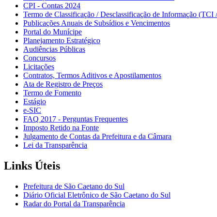
CPI - Contas 2024
Termo de Classificação / Desclassificação de Informação (TCI 
Publicações Anuais de Subsídios e Vencimentos
Portal do Munícipe
Planejamento Estratégico
Audiências Públicas
Concursos
Licitações
Contratos, Termos Aditivos e Apostilamentos
Ata de Registro de Preços
Termo de Fomento
Estágio
e-SIC
FAQ 2017 - Perguntas Frequentes
Imposto Retido na Fonte
Julgamento de Contas da Prefeitura e da Câmara
Lei da Transparência
Links Úteis
Prefeitura de São Caetano do Sul
Diário Oficial Eletrônico de São Caetano do Sul
Radar do Portal da Transparência