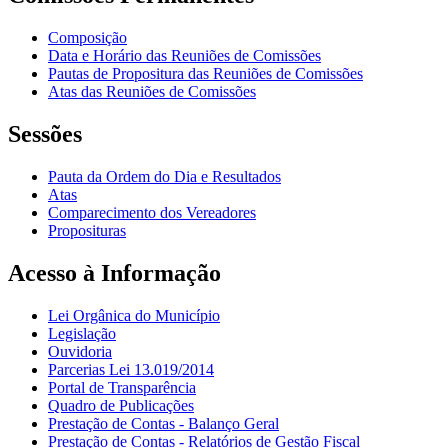
Composição
Data e Horário das Reuniões de Comissões
Pautas de Propositura das Reuniões de Comissões
Atas das Reuniões de Comissões
Sessões
Pauta da Ordem do Dia e Resultados
Atas
Comparecimento dos Vereadores
Proposituras
Acesso à Informação
Lei Orgânica do Município
Legislação
Ouvidoria
Parcerias Lei 13.019/2014
Portal de Transparência
Quadro de Publicações
Prestação de Contas - Balanço Geral
Prestação de Contas - Relatórios de Gestão Fiscal