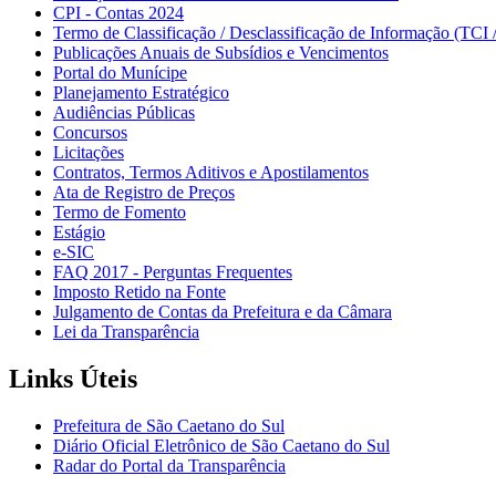
CPI - Contas 2024
Termo de Classificação / Desclassificação de Informação (TCI 
Publicações Anuais de Subsídios e Vencimentos
Portal do Munícipe
Planejamento Estratégico
Audiências Públicas
Concursos
Licitações
Contratos, Termos Aditivos e Apostilamentos
Ata de Registro de Preços
Termo de Fomento
Estágio
e-SIC
FAQ 2017 - Perguntas Frequentes
Imposto Retido na Fonte
Julgamento de Contas da Prefeitura e da Câmara
Lei da Transparência
Links Úteis
Prefeitura de São Caetano do Sul
Diário Oficial Eletrônico de São Caetano do Sul
Radar do Portal da Transparência