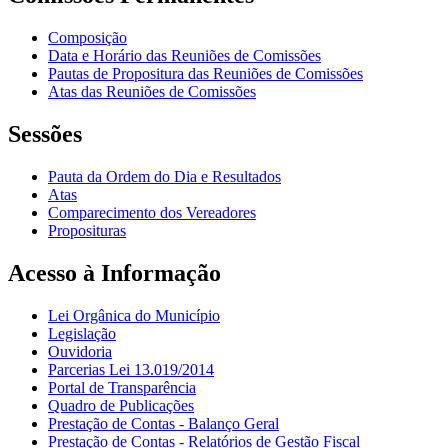
Composição
Data e Horário das Reuniões de Comissões
Pautas de Propositura das Reuniões de Comissões
Atas das Reuniões de Comissões
Sessões
Pauta da Ordem do Dia e Resultados
Atas
Comparecimento dos Vereadores
Proposituras
Acesso à Informação
Lei Orgânica do Município
Legislação
Ouvidoria
Parcerias Lei 13.019/2014
Portal de Transparência
Quadro de Publicações
Prestação de Contas - Balanço Geral
Prestação de Contas - Relatórios de Gestão Fiscal